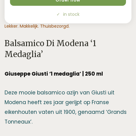
Order now
€28,95.
€22,95.
in stock
Lekker. Makkelijk. Thuisbezorgd.
Balsamico Di Modena ‘1
Medaglia’
Giuseppe Giusti ‘1 medaglia’ | 250 ml
Deze mooie balsamico azijn van Giusti uit
Modena heeft zes jaar gerijpt op Franse
eikenhouten vaten uit 1900, genaamd ‘Grands
Tonneaux’.