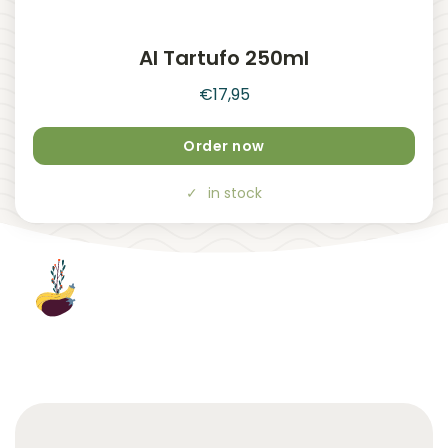
Al Tartufo 250ml
€
17,95
Order now
in stock