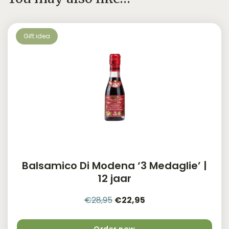
quantity
Gift idea
Balsamico Di Modena ‘3 Medaglie’ |
12 jaar
Original
Current
€
28,95
€
22,95
price
price
was:
is: