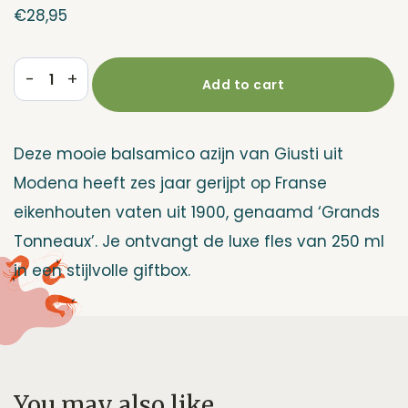
€
28,95
-
+
Add to cart
Balsamico
Di
Modena
Deze mooie balsamico azijn van Giusti uit
'1
Modena heeft zes jaar gerijpt op Franse
Medaglia'
eikenhouten vaten uit 1900, genaamd ‘Grands
|
Tonneaux’. Je ontvangt de luxe fles van 250 ml
6
in een stijlvolle giftbox.
jaar
-
Luxe
giftbox
You may also like…