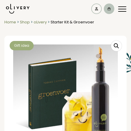
Home
>
Shop
>
oLivery
>
Starter Kit & Groenvoer
Gift idea