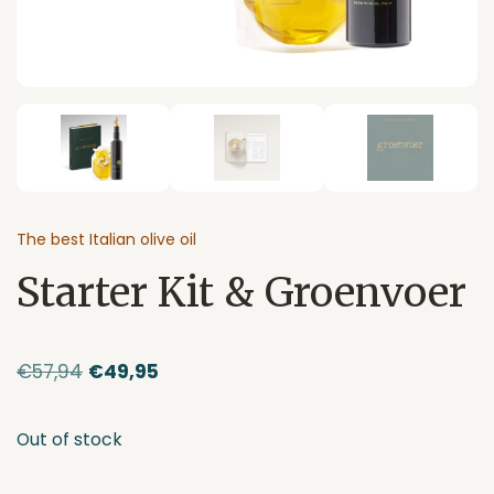
The best Italian olive oil
Starter Kit & Groenvoer
Original
Current
€
57,94
€
49,95
price
price
Out of stock
was:
is:
€57,94.
€49,95.