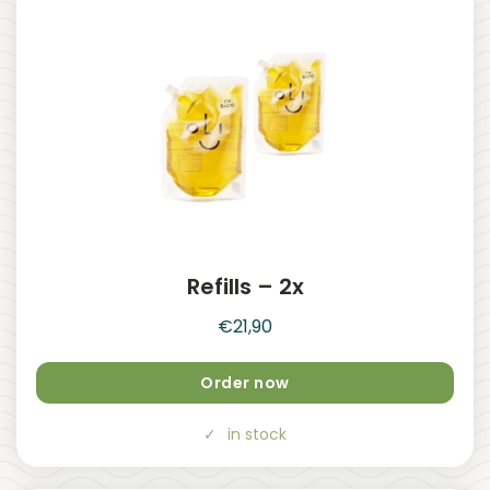
Refills – 2x
€
21,90
Order now
in stock